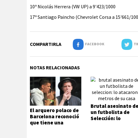
10º Nicolás Herrera (VW UP) a 9'423/1000
17º Santiago Paincho (Chevrolet Corsa a 15'661/10
COMPARTIRLA
FACEBOOK
TW
NOTAS RELACIONADAS
Brutal asesinato d
El arquero polaco de
un futbolista de
Barcelona reconoció
Selección: lo
que tiene una
atacaron a metros
adicción que no
de su casa
puede ni quiere