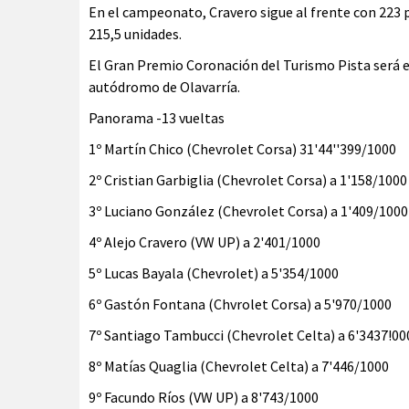
En el campeonato, Cravero sigue al frente con 223 
215,5 unidades.
El Gran Premio Coronación del Turismo Pista será e
autódromo de Olavarría.
Panorama -13 vueltas
1º Martín Chico (Chevrolet Corsa) 31'44''399/1000
2º Cristian Garbiglia (Chevrolet Corsa) a 1'158/1000
3º Luciano González (Chevrolet Corsa) a 1'409/1000
4º Alejo Cravero (VW UP) a 2'401/1000
5º Lucas Bayala (Chevrolet) a 5'354/1000
6º Gastón Fontana (Chvrolet Corsa) a 5'970/1000
7º Santiago Tambucci (Chevrolet Celta) a 6'3437!00
8º Matías Quaglia (Chevrolet Celta) a 7'446/1000
9º Facundo Ríos (VW UP) a 8'743/1000