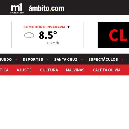
COMODORO RIVADAVIA
8.5°
18km/h
MUNDO
DEPORTES
SANTA CRUZ
ESPECTÁCULOS
TICA
AJUSTE
CULTURA
MALVINAS
CALETA OLIVIA