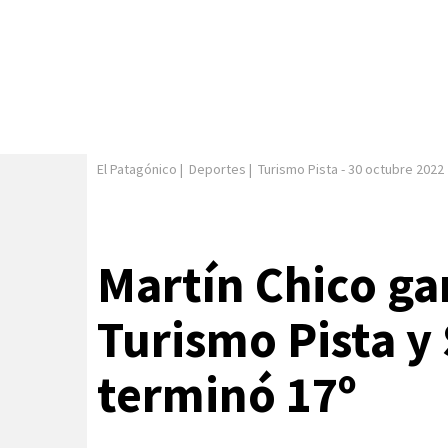
El Patagónico
|
Deportes
|
Turismo Pista
-
30 octubre 2022
Martín Chico gan
Turismo Pista y
terminó 17º