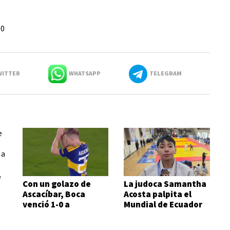
00
ITTER
WHATSAPP
TELEGRAM
e
Con un golazo de
La judoca Samantha
Ascacíbar, Boca
Acosta palpita el
venció 1-0 a
Mundial de Ecuador
Estudiantes