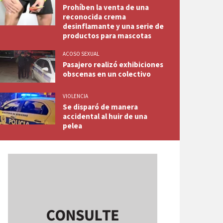
Prohíben la venta de una
reconocida crema
desinflamante y una serie de
productos para mascotas
ACOSO SEXUAL
Pasajero realizó exhibiciones
obscenas en un colectivo
VIOLENCIA
Se disparó de manera
accidental al huir de una
pelea