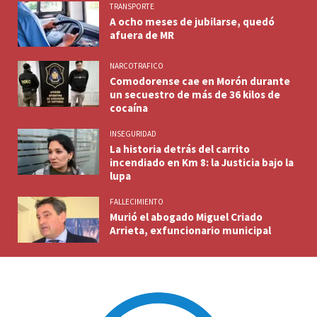
TRANSPORTE
A ocho meses de jubilarse, quedó
afuera de MR
NARCOTRAFICO
Comodorense cae en Morón durante
un secuestro de más de 36 kilos de
cocaína
INSEGURIDAD
La historia detrás del carrito
incendiado en Km 8: la Justicia bajo la
lupa
FALLECIMIENTO
Murió el abogado Miguel Criado
Arrieta, exfuncionario municipal