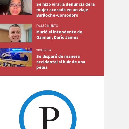
Se hizo viral la denuncia de la
mujer acosada en un viaje
Bariloche-Comodoro
FALLECIMIENTO
Murió el intendente de
Gaiman, Darío James
VIOLENCIA
Se disparó de manera
accidental al huir de una
pelea