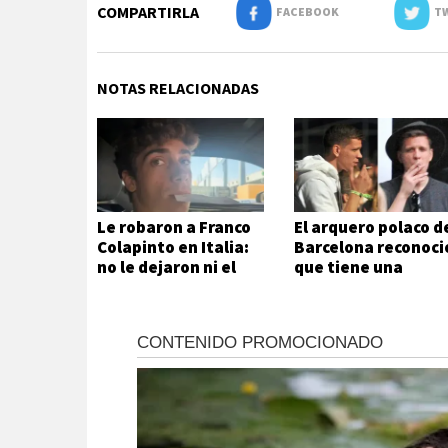
COMPARTIRLA
FACEBOOK
TW
NOTAS RELACIONADAS
Le robaron a Franco
El arquero polaco d
Colapinto en Italia:
Barcelona reconoci
no le dejaron ni el
que tiene una
mate
adicción que no
puede ni quiere
controlar