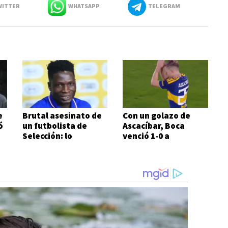
ITTER
WHATSAPP
TELEGRAM
e
Brutal asesinato de
Con un golazo de
ó
un futbolista de
Ascacíbar, Boca
Selección: lo
venció 1-0 a
atacaron a metros
Estudiantes
de su casa