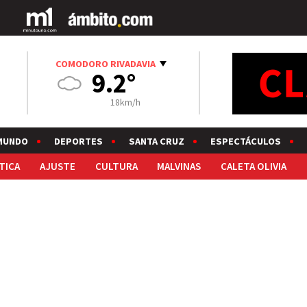
COMODORO RIVADAVIA
9.2°
18km/h
MUNDO
DEPORTES
SANTA CRUZ
ESPECTÁCULOS
TICA
AJUSTE
CULTURA
MALVINAS
CALETA OLIVIA