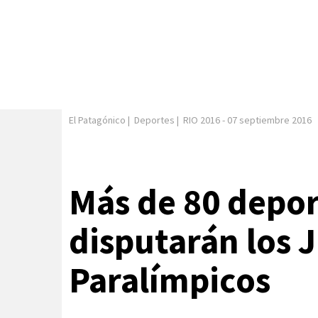
El Patagónico
|
Deportes
|
RIO 2016
-
07 septiembre 2016
Más de 80 depor
disputarán los 
Paralímpicos