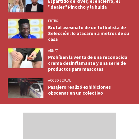
El partido de River, el encierro, el
"dealer" Pinocho y la huida
FUTBOL
Brutal asesinato de un futbolista de
Selección: lo atacaron a metros de su
casa
ANMAT
Prohíben la venta de una reconocida
crema desinflamante y una serie de
productos para mascotas
ACOSO SEXUAL
Pasajero realizó exhibiciones
obscenas en un colectivo