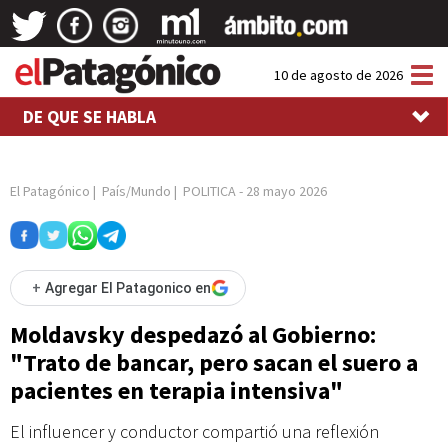
Tog
10 de agosto de 2026
nav
DE QUE SE HABLA
El Patagónico
|
País/Mundo
|
POLITICA
-
28 mayo 2026
+
Agregar El Patagonico en
Moldavsky despedazó al Gobierno:
"Trato de bancar, pero sacan el suero a
pacientes en terapia intensiva"
El influencer y conductor compartió una reflexión