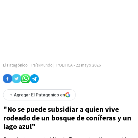
El Patagónico
|
País/Mundo
|
POLITICA
-
22 mayo 2026
+
Agregar El Patagonico en
"No se puede subsidiar a quien vive
rodeado de un bosque de coníferas y un
lago azul"