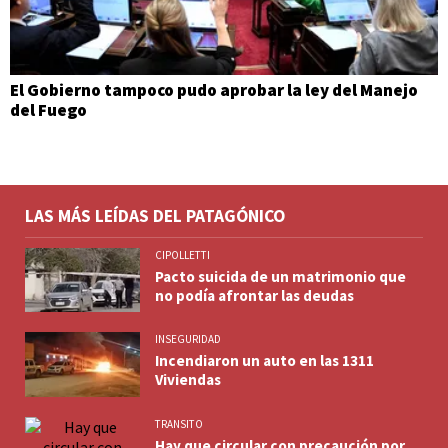
El Gobierno tampoco pudo aprobar la ley del Manejo
del Fuego
LAS MÁS LEÍDAS DEL PATAGÓNICO
CIPOLLETTI
Pacto suicida de un matrimonio que
no podía afrontar las deudas
INSEGURIDAD
Incendiaron un auto en las 1311
Viviendas
TRANSITO
Hay que circular con precaución por