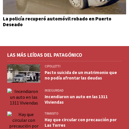
La policía recuperó automóvil robado en Puerto
Deseado
LAS MÁS LEÍDAS DEL PATAGÓNICO
CIPOLLETTI
Pacto suicida de un matrimonio que
no podía afrontar las deudas
INSEGURIDAD
Incendiaron un auto en las 1311
Viviendas
TRANSITO
Hay que circular con precaución por
Las Torres