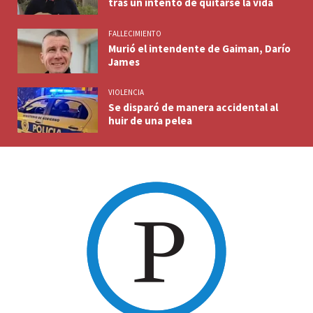
tras un intento de quitarse la vida
FALLECIMIENTO
Murió el intendente de Gaiman, Darío
James
VIOLENCIA
Se disparó de manera accidental al
huir de una pelea