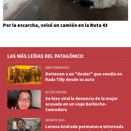
Por la escarcha, volcó un camión en la Ruta 43
LAS MÁS LEÍDAS DEL PATAGÓNICO
NARCOMENUDEO
Detienen a un "dealer" que vendía en
Rada Tilly desde su auto
ACOSO SEXUAL
Se hizo viral la denuncia de la mujer
acosada en un viaje Bariloche-
Comodoro
INFANTICIDIO
Lorena Andrade permanece internada