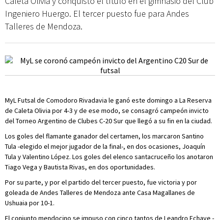
Caleta Olivia y conquistó el título en el gimnasio del Club
Ingeniero Huergo. El tercer puesto fue para Andes
Talleres de Mendoza.
MyL Futsal de Comodoro Rivadavia le ganó este domingo a La Reserva
de Caleta Olivia por 4-3 y de ese modo, se consagró campeón invicto
del Torneo Argentino de Clubes C-20 Sur que llegó a su fin en la ciudad.
Los goles del flamante ganador del certamen, los marcaron Santino
Tula -elegido el mejor jugador de la final-, en dos ocasiones, Joaquín
Tula y Valentino López. Los goles del elenco santacruceño los anotaron
Tiago Vega y Bautista Rivas, en dos oportunidades.
Por su parte, y por el partido del tercer puesto, fue victoria y por
goleada de Andes Talleres de Mendoza ante Casa Magallanes de
Ushuaia por 10-1.
El conjunto mendocino se impuso con cinco tantos de Leandro Echave -