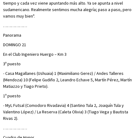
tiempo y cada vez viene apuntando más alto. Ya se apunta a nivel
sudamericano. Realmente sentimos mucha alegría; paso a paso, pero
vamos muy bien".
………………
Panorama
DOMINGO 21
En el Club Ingeniero Huergo – Km 3
3º puesto
- Casa Magallanes (Ushuaia) 1 (Maximiliano Gerez) / Andes Talleres
(Mendoza) 10 (Felipe Gudiño 2, Leandro Echave 5, Martín Pérez, Martín
Matiazzo y Tiago Prieto).
1º puesto
- MyL Futsal (Comodoro Rivadavia) 4 (Santino Tula 2, Joaquín Tula y
Valentino López) / La Reserva (Caleta Olivia) 3 (Tiago Vega y Bautista
Rivas 2).
………………
Cuadro de Honor