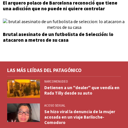
El arquero polaco de Barcelona reconoció que tiene
una adicción que no puede ni quiere controlar
Brutal asesinato de un futbolista de Selección: lo
atacaron a metros de su casa
LAS MÁS LEÍDAS DEL PATAGÓNICO
NARCOMENUDEO
Detienen a un "dealer" que vendía en
Rada Tilly desde su auto
ACOSO SEXUAL
Se hizo viral la denuncia de la mujer
acosada en un viaje Bariloche-
Comodoro