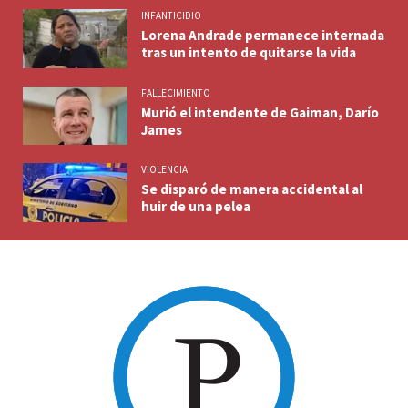
INFANTICIDIO
Lorena Andrade permanece internada
tras un intento de quitarse la vida
FALLECIMIENTO
Murió el intendente de Gaiman, Darío
James
VIOLENCIA
Se disparó de manera accidental al
huir de una pelea