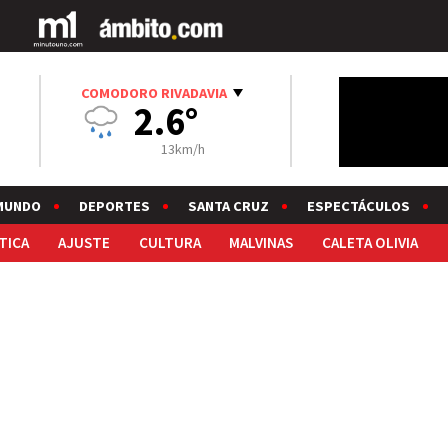
COMODORO RIVADAVIA
2.6°
13km/h
MUNDO
DEPORTES
SANTA CRUZ
ESPECTÁCULOS
TICA
AJUSTE
CULTURA
MALVINAS
CALETA OLIVIA