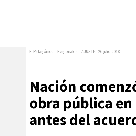
El Patagónico
|
Regionales
|
AJUSTE
-
26 julio 2018
Nación comenzó 
obra pública e
antes del acuer