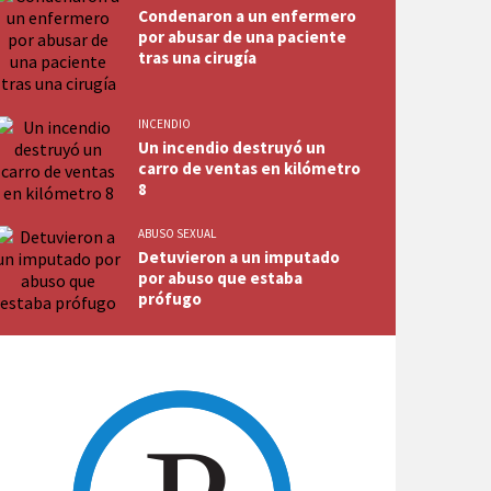
Condenaron a un enfermero
por abusar de una paciente
tras una cirugía
INCENDIO
Un incendio destruyó un
carro de ventas en kilómetro
8
ABUSO SEXUAL
Detuvieron a un imputado
por abuso que estaba
prófugo