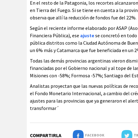
En el resto de la Patagonia, los recortes alcanzaro
en Tierra del Fuego. Si se tiene en cuenta a la prov
observa que allí la reducción de fondos fue del 22%.
Según el reciente informe elaborado por ASAP (Aso
Financiera Pública), ese
ajuste
se concretó en todo 
pública distritos como la Ciudad Autónoma de Buen
un 6% más y Catamarca que fue beneficiada en un 2%
Todas las demás provincias argentinas vieron dismi
financiadas por el Gobierno nacional y al tope de l
Misiones con -58%; Formosa -57%; Santiago del Es
Analistas proyectan que las nuevas políticas de rec
el Fondo Monetario Internacional, a cambio del créd
ajustes para las provincias que ya generaron el al
transformar´
COMPARTIRLA
FACEBOOK
TW