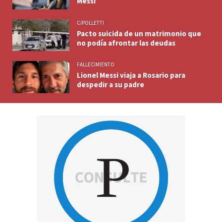
Messi
CIPOLLETTI
Pacto suicida de un matrimonio que
no podía afrontar las deudas
FALLECIMIENTO
Lionel Messi viaja a Rosario para
despedir a su padre