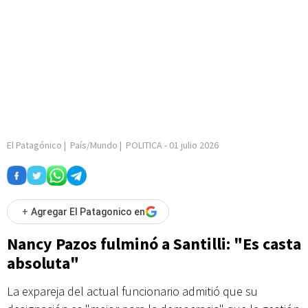
El Patagónico
|
País/Mundo
|
POLITICA
-
01 julio 2026
+
Agregar El Patagonico en
Nancy Pazos fulminó a Santilli: "Es casta
absoluta"
La expareja del actual funcionario admitió que su