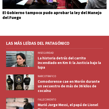
El Gobierno tampoco pudo aprobar la ley del Manejo
del Fuego
LAS MÁS LEÍDAS DEL PATAGÓNICO
INSEGURIDAD
La historia detrás del carrito
incendiado en Km 8: la Justicia bajo la
lupa
NARCOTRAFICO
Comodorense cae en Morón durante
un secuestro de más de 36 kilos de
cocaína
FALLECIMIENTO
Murió Jorge Messi, el papá de Lionel