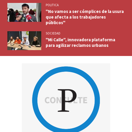
POLITICA
"No vamos a ser cómplices de la usura
que afecta a los trabajadores
públicos"
SOCIEDAD
"Mi Calle", innovadora plataforma
para agilizar reclamos urbanos