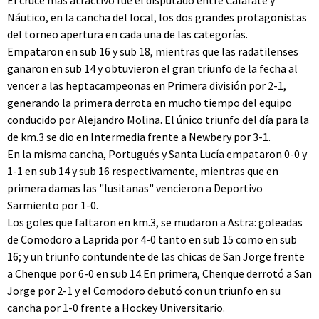
El cruce más atractivo fue el disputado entre Calafate y
Náutico, en la cancha del local, los dos grandes protagonistas
del torneo apertura en cada una de las categorías.
Empataron en sub 16 y sub 18, mientras que las radatilenses
ganaron en sub 14 y obtuvieron el gran triunfo de la fecha al
vencer a las heptacampeonas en Primera división por 2-1,
generando la primera derrota en mucho tiempo del equipo
conducido por Alejandro Molina. El único triunfo del día para la
de km.3 se dio en Intermedia frente a Newbery por 3-1.
En la misma cancha, Portugués y Santa Lucía empataron 0-0 y
1-1 en sub 14 y sub 16 respectivamente, mientras que en
primera damas las "lusitanas" vencieron a Deportivo
Sarmiento por 1-0.
Los goles que faltaron en km.3, se mudaron a Astra: goleadas
de Comodoro a Laprida por 4-0 tanto en sub 15 como en sub
16; y un triunfo contundente de las chicas de San Jorge frente
a Chenque por 6-0 en sub 14.En primera, Chenque derrotó a San
Jorge por 2-1 y el Comodoro debutó con un triunfo en su
cancha por 1-0 frente a Hockey Universitario.