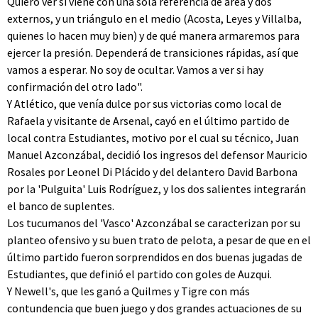
Quiero ver si viene con una sola referencia de área y dos
externos, y un triángulo en el medio (Acosta, Leyes y Villalba,
quienes lo hacen muy bien) y de qué manera armaremos para
ejercer la presión. Dependerá de transiciones rápidas, así que
vamos a esperar. No soy de ocultar. Vamos a ver si hay
confirmación del otro lado".
Y Atlético, que venía dulce por sus victorias como local de
Rafaela y visitante de Arsenal, cayó en el último partido de
local contra Estudiantes, motivo por el cual su técnico, Juan
Manuel Azconzábal, decidió los ingresos del defensor Mauricio
Rosales por Leonel Di Plácido y del delantero David Barbona
por la 'Pulguita' Luis Rodríguez, y los dos salientes integrarán
el banco de suplentes.
Los tucumanos del 'Vasco' Azconzábal se caracterizan por su
planteo ofensivo y su buen trato de pelota, a pesar de que en el
último partido fueron sorprendidos en dos buenas jugadas de
Estudiantes, que definió el partido con goles de Auzqui.
Y Newell's, que les ganó a Quilmes y Tigre con más
contundencia que buen juego y dos grandes actuaciones de su