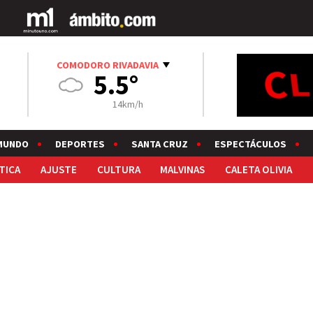
COMODORO RIVADAVIA
5.5°
14km/h
MUNDO
DEPORTES
SANTA CRUZ
ESPECTÁCULOS
TICA
AJUSTE
CULTURA
MALVINAS
CALETA OLIVIA