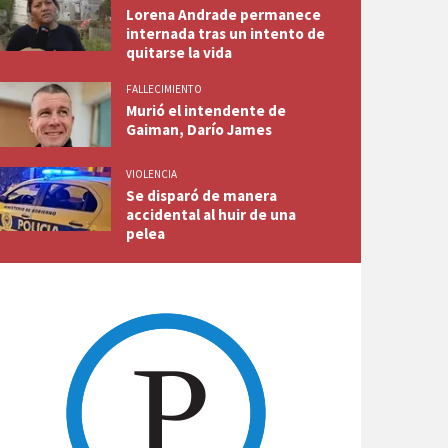
Lorena Andrade permanece
internada tras un intento de
quitarse la vida
FALLECIMIENTO
Murió el intendente de
Gaiman, Darío James
VIOLENCIA
Se disparó de manera
accidental al huir de una
pelea