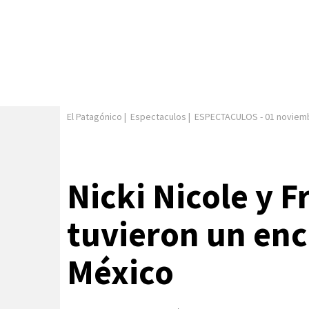
El Patagónico
|
Espectaculos
|
ESPECTACULOS
-
01 noviem
Nicki Nicole y 
tuvieron un enc
México