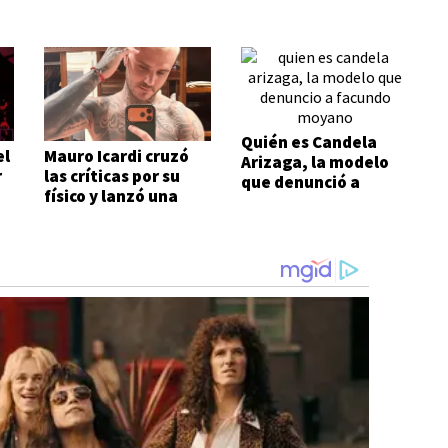
Quién es Candela
el
Mauro Icardi cruzó
Arizaga, la modelo
r
las críticas por su
que denunció a
físico y lanzó una
Facundo Moyano
respuesta con ironía:
"Qué tupé"