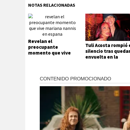
NOTAS RELACIONADAS
Revelan el
Tuli Acosta rompió 
preocupante
silencio tras queda
momento que vive
envuelta en la
Mariana Nannis en
separación de Luck
España
Ra y La Joaqui