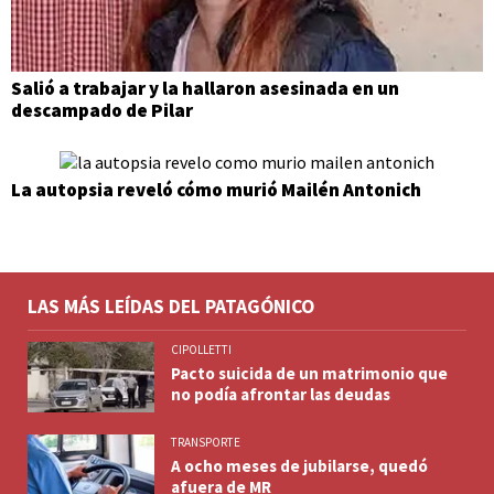
Salió a trabajar y la hallaron asesinada en un
descampado de Pilar
La autopsia reveló cómo murió Mailén Antonich
LAS MÁS LEÍDAS DEL PATAGÓNICO
CIPOLLETTI
Pacto suicida de un matrimonio que
no podía afrontar las deudas
TRANSPORTE
A ocho meses de jubilarse, quedó
afuera de MR