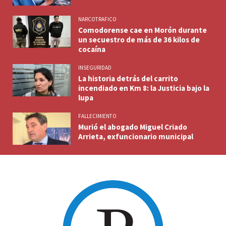
NARCOTRAFICO
Comodorense cae en Morón durante
un secuestro de más de 36 kilos de
cocaína
INSEGURIDAD
La historia detrás del carrito
incendiado en Km 8: la Justicia bajo la
lupa
FALLECIMIENTO
Murió el abogado Miguel Criado
Arrieta, exfuncionario municipal