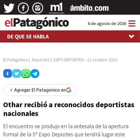
Tog
6 de agosto de 2026
nav
DE QUE SE HABLA
El Patagónico
|
Deportes
|
EXPO DEPORTES
-
11 octubre 2024
+
Agregar El Patagonico en
Othar recibió a reconocidos deportistas
nacionales
El encuentro se produjo en la antesala de la apertura
formal de la 5ª Expo Deportes que tendrá lugar este