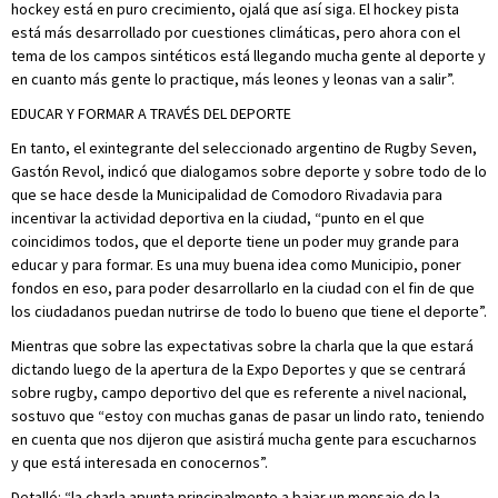
hockey está en puro crecimiento, ojalá que así siga. El hockey pista
está más desarrollado por cuestiones climáticas, pero ahora con el
tema de los campos sintéticos está llegando mucha gente al deporte y
en cuanto más gente lo practique, más leones y leonas van a salir”.
EDUCAR Y FORMAR A TRAVÉS DEL DEPORTE
En tanto, el exintegrante del seleccionado argentino de Rugby Seven,
Gastón Revol, indicó que dialogamos sobre deporte y sobre todo de lo
que se hace desde la Municipalidad de Comodoro Rivadavia para
incentivar la actividad deportiva en la ciudad, “punto en el que
coincidimos todos, que el deporte tiene un poder muy grande para
educar y para formar. Es una muy buena idea como Municipio, poner
fondos en eso, para poder desarrollarlo en la ciudad con el fin de que
los ciudadanos puedan nutrirse de todo lo bueno que tiene el deporte”.
Mientras que sobre las expectativas sobre la charla que la que estará
dictando luego de la apertura de la Expo Deportes y que se centrará
sobre rugby, campo deportivo del que es referente a nivel nacional,
sostuvo que “estoy con muchas ganas de pasar un lindo rato, teniendo
en cuenta que nos dijeron que asistirá mucha gente para escucharnos
y que está interesada en conocernos”.
Detalló: “la charla apunta principalmente a bajar un mensaje de la