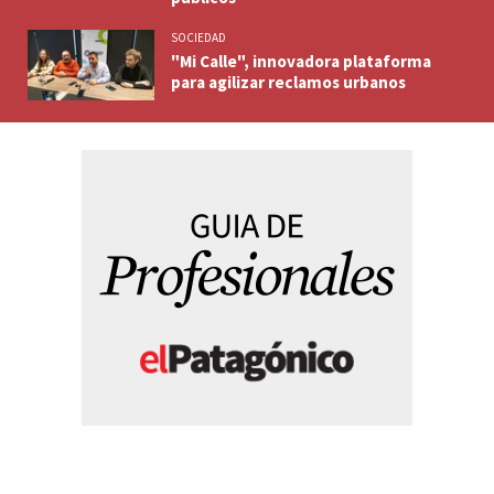
SOCIEDAD
"Mi Calle", innovadora plataforma
para agilizar reclamos urbanos