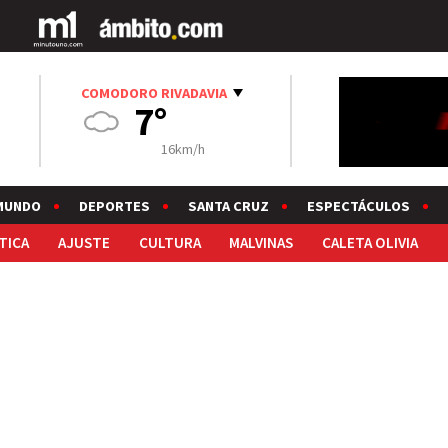
COMODORO RIVADAVIA
7°
16km/h
MUNDO
DEPORTES
SANTA CRUZ
ESPECTÁCULOS
TICA
AJUSTE
CULTURA
MALVINAS
CALETA OLIVIA