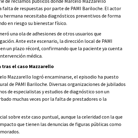
erie de reclamos públicos donde Marcelo Mazzarello
a falta de respuestas por parte de PAMI Bariloche. El actor
e su hermana necesitaba diagnósticos preventivos de forma
do en riesgo su bienestar físico.
neró una ola de adhesiones de otros usuarios que
ación. Ante este escenario, la dirección local de PAMI
 en un plazo récord, confirmando que la paciente ya cuenta
 intervención médica.
 tras el caso Mazzarello
rcelo Mazzarello logró encaminarse, el episodio ha puesto
ral de PAMI Bariloche. Diversas organizaciones de jubilados
os de especialistas y estudios de diagnóstico son un
rbado muchas veces por la falta de prestadores o la
ial sobre este caso puntual, aunque la celeridad con la que
 impacto que tienen las denuncias de figuras públicas como
emorados.