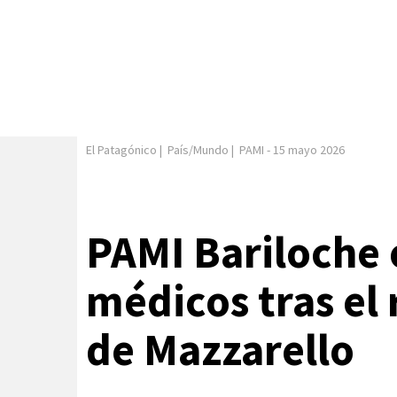
El Patagónico
|
País/Mundo
|
PAMI
-
15 mayo 2026
PAMI Bariloche 
médicos tras el
de Mazzarello