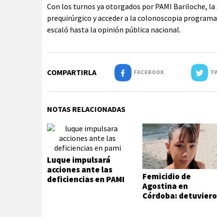
Con los turnos ya otorgados por PAMI Bariloche, la
prequirúrgico y acceder a la colonoscopia programad
escaló hasta la opinión pública nacional.
COMPARTIRLA
FACEBOOK
TW
NOTAS RELACIONADAS
Luque impulsará
acciones ante las
Femicidio de
deficiencias en PAMI
Agostina en
Córdoba: detuvier
a dos inquilinos de
Barrelier