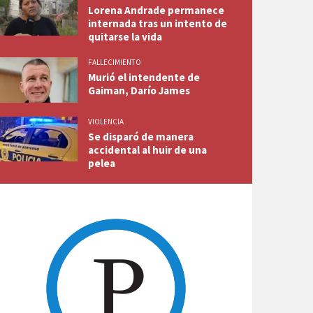
Lorena Andrade permanece
internada tras un intento de
quitarse la vida
FALLECIMIENTO
Murió el intendente de
Gaiman, Darío James
VIOLENCIA
Se disparó de manera
accidental al huir de una
pelea