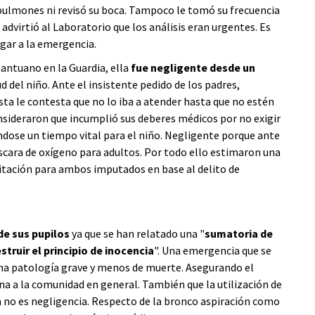
pulmones ni revisó su boca. Tampoco le tomó su frecuencia
advirtió al Laboratorio que los análisis eran urgentes. Es
ugar a la emergencia.
Mantuano en la Guardia, ella
fue negligente desde un
d del niño. Ante el insistente pedido de los padres,
sta le contesta que no lo iba a atender hasta que no estén
nsideraron que incumplió sus deberes médicos por no exigir
éndose un tiempo vital para el niño. Negligente porque ante
máscara de oxígeno para adultos. Por todo ello estimaron una
ilitación para ambos imputados en base al delito de
de sus pupilos
ya que se han relatado una "
sumatoria de
ruir el principio de inocencia
". Una emergencia que se
una patología grave y menos de muerte. Asegurando el
ona a la comunidad en general. También que la utilización de
la no es negligencia. Respecto de la bronco aspiración como