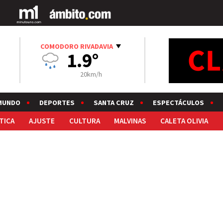
COMODORO RIVADAVIA
1.9°
20km/h
MUNDO
DEPORTES
SANTA CRUZ
ESPECTÁCULOS
TICA
AJUSTE
CULTURA
MALVINAS
CALETA OLIVIA