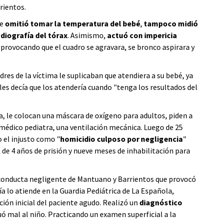
rientos.
ue
omitió tomar la temperatura del bebé
,
tampoco midió
adiografía del tórax
. Asimismo,
actuó con impericia
, provocando que el cuadro se agravara, se bronco aspirara y
res de la víctima le suplicaban que atendiera a su bebé, ya
es decía que los atendería cuando "tenga los resultados del
a, le colocan una máscara de oxígeno para adultos, piden a
 médico pediatra, una ventilación mecánica. Luego de 25
o el injusto como "
homicidio culposo por negligencia
"
e 4 años de prisión y nueve meses de inhabilitación para
la conducta negligente de Mantuano y Barrientos que provocó
 lo atiende en la Guardia Pediátrica de La Española,
ión inicial del paciente agudo. Realizó un
diagnóstico
luó mal al niño. Practicando un examen superficial a la