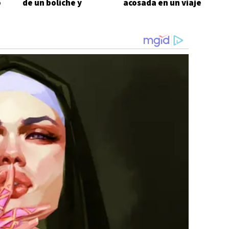
o
de un boliche y
acosada en un viaje
terminó
Bariloche-Comodoro
hospitalizado