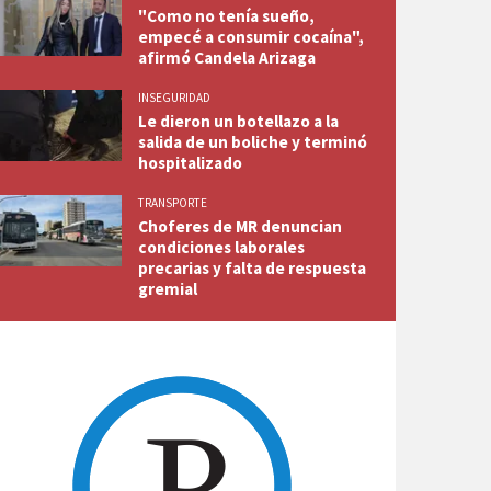
"Como no tenía sueño,
empecé a consumir cocaína",
afirmó Candela Arizaga
INSEGURIDAD
Le dieron un botellazo a la
salida de un boliche y terminó
hospitalizado
TRANSPORTE
Choferes de MR denuncian
condiciones laborales
precarias y falta de respuesta
gremial