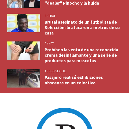
"dealer" Pinocho y la huida
FUTBOL
Brutal asesinato de un futbolista de
Selección: lo atacaron a metros de su
casa
ANMAT
Prohíben la venta de una reconocida
crema desinflamante y una serie de
productos para mascotas
ACOSO SEXUAL
Pasajero realizó exhibiciones
obscenas en un colectivo