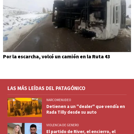
Por la escarcha, volcó un camión en la Ruta 43
LAS MÁS LEÍDAS DEL PATAGÓNICO
NARCOMENUDEO
Detienen a un "dealer" que vendía en
Rada Tilly desde su auto
VIOLENCIA DE GENERO
El partido de River, el encierro, el