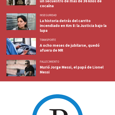
un secuestro de más de 36 kilos de
cocaína
INSEGURIDAD
La historia detrás del carrito
incendiado en Km 8: la Justicia bajo la
lupa
TRANSPORTE
A ocho meses de jubilarse, quedó
afuera de MR
FALLECIMIENTO
Murió Jorge Messi, el papá de Lionel
Messi