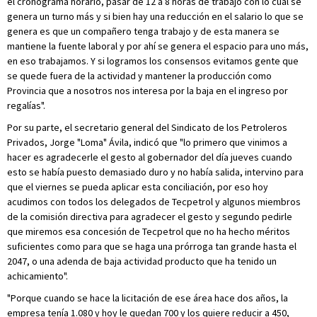
el cronograma horario, pasar de 12 a 8 horas de trabajo con lo cual se
genera un turno más y si bien hay una reducción en el salario lo que se
genera es que un compañero tenga trabajo y de esta manera se
mantiene la fuente laboral y por ahí se genera el espacio para uno más,
en eso trabajamos. Y si logramos los consensos evitamos gente que
se quede fuera de la actividad y mantener la producción como
Provincia que a nosotros nos interesa por la baja en el ingreso por
regalías".
Por su parte, el secretario general del Sindicato de los Petroleros
Privados, Jorge "Loma" Ávila, indicó que "lo primero que vinimos a
hacer es agradecerle el gesto al gobernador del día jueves cuando
esto se había puesto demasiado duro y no había salida, intervino para
que el viernes se pueda aplicar esta conciliación, por eso hoy
acudimos con todos los delegados de Tecpetrol y algunos miembros
de la comisión directiva para agradecer el gesto y segundo pedirle
que miremos esa concesión de Tecpetrol que no ha hecho méritos
suficientes como para que se haga una prórroga tan grande hasta el
2047, o una adenda de baja actividad producto que ha tenido un
achicamiento".
"Porque cuando se hace la licitación de ese área hace dos años, la
empresa tenía 1.080 y hoy le quedan 700 y los quiere reducir a 450,