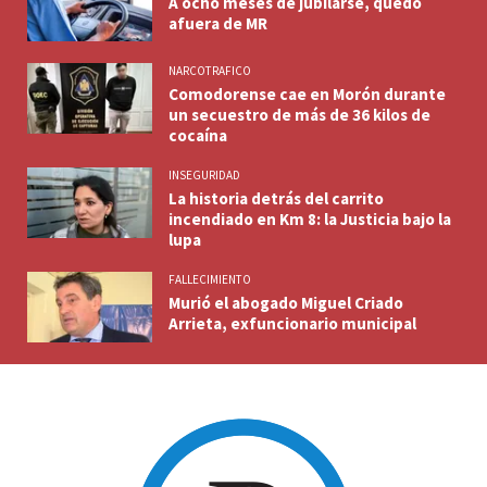
A ocho meses de jubilarse, quedó
afuera de MR
NARCOTRAFICO
Comodorense cae en Morón durante
un secuestro de más de 36 kilos de
cocaína
INSEGURIDAD
La historia detrás del carrito
incendiado en Km 8: la Justicia bajo la
lupa
FALLECIMIENTO
Murió el abogado Miguel Criado
Arrieta, exfuncionario municipal