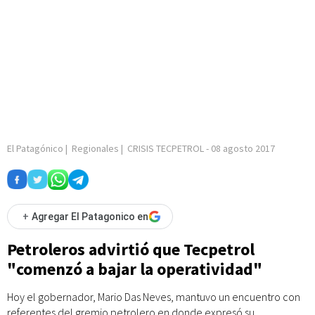
El Patagónico
|
Regionales
|
CRISIS TECPETROL
-
08 agosto 2017
+
Agregar El Patagonico en
Petroleros advirtió que Tecpetrol
"comenzó a bajar la operatividad"
Hoy el gobernador, Mario Das Neves, mantuvo un encuentro con
referentes del gremio petrolero en donde expresó su