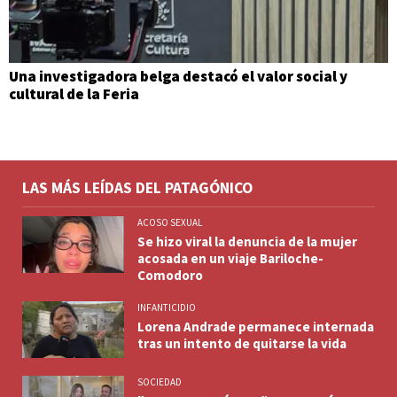
Una investigadora belga destacó el valor social y
cultural de la Feria
LAS MÁS LEÍDAS DEL PATAGÓNICO
ACOSO SEXUAL
Se hizo viral la denuncia de la mujer
acosada en un viaje Bariloche-
Comodoro
INFANTICIDIO
Lorena Andrade permanece internada
tras un intento de quitarse la vida
SOCIEDAD