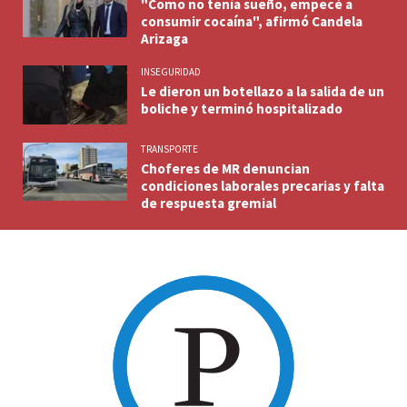
"Como no tenía sueño, empecé a
consumir cocaína", afirmó Candela
Arizaga
INSEGURIDAD
Le dieron un botellazo a la salida de un
boliche y terminó hospitalizado
TRANSPORTE
Choferes de MR denuncian
condiciones laborales precarias y falta
de respuesta gremial