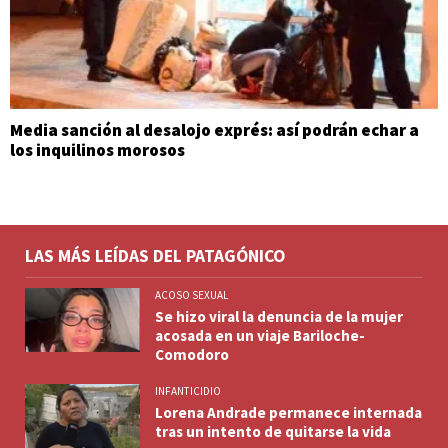
Media sanción al desalojo exprés: así podrán echar a
los inquilinos morosos
LAS MÁS LEÍDAS DEL PATAGÓNICO
ACOSO SEXUAL
Se hizo viral la denuncia de la mujer
acosada en un viaje Bariloche-
Comodoro
INFANTICIDIO
Lorena Andrade permanece internada
tras un intento de quitarse la vida