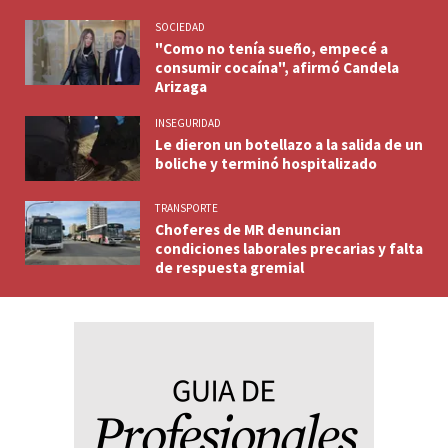
SOCIEDAD
"Como no tenía sueño, empecé a
consumir cocaína", afirmó Candela
Arizaga
INSEGURIDAD
Le dieron un botellazo a la salida de un
boliche y terminó hospitalizado
TRANSPORTE
Choferes de MR denuncian
condiciones laborales precarias y falta
de respuesta gremial