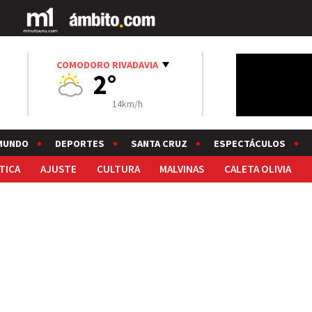
COMODORO RIVADAVIA
2°
14km/h
MUNDO
DEPORTES
SANTA CRUZ
ESPECTÁCULOS
TICA
AJUSTE
CULTURA
MALVINAS
CALETA OLIVIA