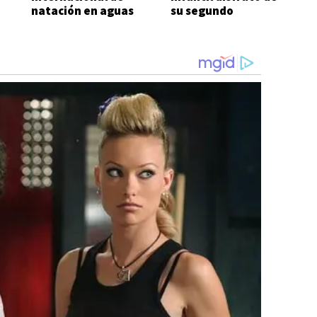
natación en aguas
su segundo
frías
encuentro