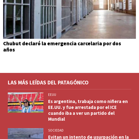
Chubut declaró la emergencia carcelaria por dos
años
LAS MÁS LEÍDAS DEL PATAGÓNICO
EEUU
Es argentina, trabaja como niñera en
EE.UU. y fue arrestada por el ICE
cuando iba a ver un partido del
Mundial
SOCIEDAD
Evitan un intento de usurpación en la