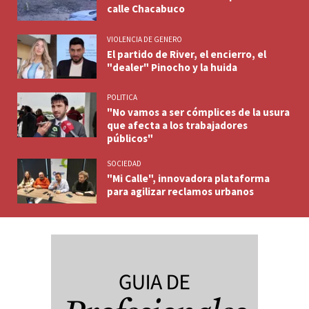
calle Chacabuco
VIOLENCIA DE GENERO
El partido de River, el encierro, el
"dealer" Pinocho y la huida
POLITICA
"No vamos a ser cómplices de la usura
que afecta a los trabajadores
públicos"
SOCIEDAD
"Mi Calle", innovadora plataforma
para agilizar reclamos urbanos