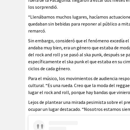
fuera de la Patagonia: llegaron a estar dos meses e
los sorprendió.
“Llenábamos muchos lugares, hacíamos actuaciones d
quedaban sin bebidas para reponer al público a mitad
remarcó.
Sin embargo, consideró que el fenómeno excedía el
andaba muy bien, era un género que estaba de moda.
del rock and roll y se pasó al ska punk, después se 
específicamente el ska punk el que estaba en su cima
ciclos de cada género.
Para el músico, los movimientos de audiencia respo
cultural. “Es una rueda. Creo que la moda del reggae 
lugar el rock and roll, porque hay bandas que vinier
Lejos de plantear una mirada pesimista sobre el pre
ocupar un lugar destacado. “Nosotros estamos siem