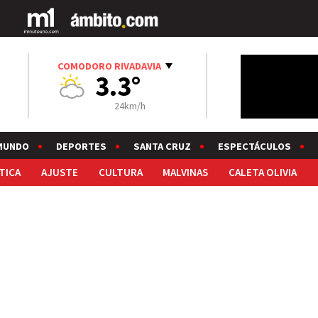
COMODORO RIVADAVIA
3.3°
24km/h
MUNDO
DEPORTES
SANTA CRUZ
ESPECTÁCULOS
TICA
AJUSTE
CULTURA
MALVINAS
CALETA OLIVIA