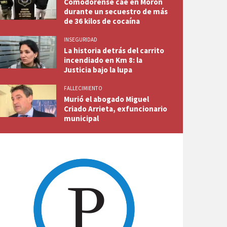
Comodorense cae en Morón
durante un secuestro de más
de 36 kilos de cocaína
INSEGURIDAD
La historia detrás del carrito
incendiado en Km 8: la
Justicia bajo la lupa
FALLECIMIENTO
Murió el abogado Miguel
Criado Arrieta, exfuncionario
municipal