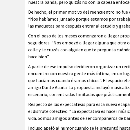
nuestra banda, pero quizás no con la cabeza enfoca
De hecho, el primer motivo del reencuentro no fue v
“Nos habíamos juntado porque estamos por trabajar
las maquetas para después entrar al estudio y graba
Con el paso de los meses comenzaron a llegar propu
seguidores. “Nos empezó a llegar alguna que otra o
calle y te cruzás con alguien que te pregunta cuánd
hace bien”.
A partir de ese impulso decidieron organizar un rec
encuentro con nuestra gente más íntima, en un luga
que hacíamos cuando éramos chicos”. El espacio el
amigo Dante Acuña. La propuesta incluyó musicaliza
escenario, con entradas limitadas que prácticament
Respecto de las expectativas para esta nueva etapa,
el disfrute colectivo. “La expectativa es hacer músic
vida. Somos amigos antes de ser compañeros de ba
Incluso apeló al humor cuando se le preguntó hast