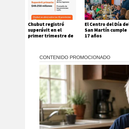
Chubut registró
El Centro del Día de
superávit en el
San Martín cumple
primer trimestre de
17 años
2026