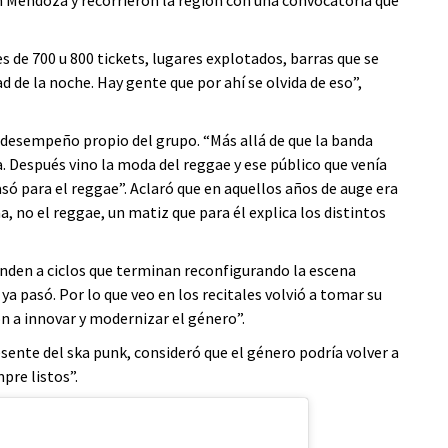
n Mendoza y recorrieron la región con una convocatoria que
e 700 u 800 tickets, lugares explotados, barras que se
 de la noche. Hay gente que por ahí se olvida de eso”,
 desempeño propio del grupo. “Más allá de que la banda
 Después vino la moda del reggae y ese público que venía
pasó para el reggae”. Aclaró que en aquellos años de auge era
, no el reggae, un matiz que para él explica los distintos
nden a ciclos que terminan reconfigurando la escena
ya pasó. Por lo que veo en los recitales volvió a tomar su
on a innovar y modernizar el género”.
sente del ska punk, consideró que el género podría volver a
pre listos”.