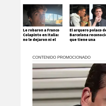
Le robaron a Franco
El arquero polaco d
Colapinto en Italia:
Barcelona reconoci
no le dejaron ni el
que tiene una
mate
adicción que no
puede ni quiere
controlar