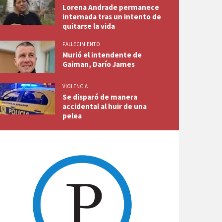
Lorena Andrade permanece
internada tras un intento de
quitarse la vida
FALLECIMIENTO
Murió el intendente de
Gaiman, Darío James
VIOLENCIA
Se disparó de manera
accidental al huir de una
pelea