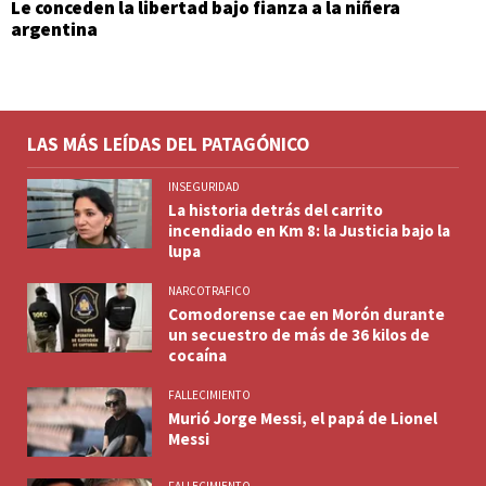
Le conceden la libertad bajo fianza a la niñera
argentina
LAS MÁS LEÍDAS DEL PATAGÓNICO
INSEGURIDAD
La historia detrás del carrito
incendiado en Km 8: la Justicia bajo la
lupa
NARCOTRAFICO
Comodorense cae en Morón durante
un secuestro de más de 36 kilos de
cocaína
FALLECIMIENTO
Murió Jorge Messi, el papá de Lionel
Messi