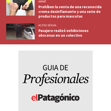
ANMAT
Prohíben la venta de una reconocida
crema desinflamante y una serie de
productos para mascotas
ACOSO SEXUAL
Pasajero realizó exhibiciones
obscenas en un colectivo