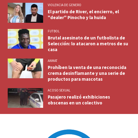
VIOLENCIA DE GENERO
El partido de River, el encierro, el
"dealer" Pinocho y la huida
FUTBOL
Brutal asesinato de un futbolista de
Selección: lo atacaron a metros de su
casa
ANMAT
Prohíben la venta de una reconocida
crema desinflamante y una serie de
productos para mascotas
ACOSO SEXUAL
Pasajero realizó exhibiciones
obscenas en un colectivo