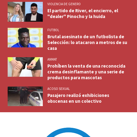
VIOLENCIA DE GENERO
El partido de River, el encierro, el
"dealer" Pinocho y la huida
FUTBOL
Brutal asesinato de un futbolista de
Selección: lo atacaron a metros de su
casa
ANMAT
Prohíben la venta de una reconocida
crema desinflamante y una serie de
productos para mascotas
ACOSO SEXUAL
Pasajero realizó exhibiciones
obscenas en un colectivo