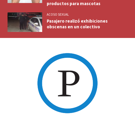
productos para mascotas
ACOSO SEXUAL
Pasajero realizó exhibiciones
obscenas en un colectivo