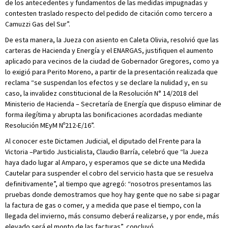
de los antecedentes y fundamentos de las medidas impugnadas y
contesten traslado respecto del pedido de citación como tercero a
Camuzzi Gas del Sur”.
De esta manera, la Jueza con asiento en Caleta Olivia, resolvió que las
carteras de Hacienda y Energía y el ENARGAS, justifiquen el aumento
aplicado para vecinos de la ciudad de Gobernador Gregores, como ya
lo exigió para Perito Moreno, a partir de la presentación realizada que
reclama “se suspendan los efectos y se declare la nulidad y, en su
caso, la invalidez constitucional de la Resolución N° 14/2018 del
Ministerio de Hacienda – Secretaría de Energía que dispuso eliminar de
forma ilegítima y abrupta las bonificaciones acordadas mediante
Resolución MEyM Nº212-E/16”.
Al conocer este Dictamen Judicial, el diputado del Frente para la
Victoria –Partido Justicialista, Claudio Barría, celebró que “la Jueza
haya dado lugar al Amparo, y esperamos que se dicte una Medida
Cautelar para suspender el cobro del servicio hasta que se resuelva
definitivamente”, al tiempo que agregó: “nosotros presentamos las
pruebas donde demostramos que hoy hay gente que no sabe si pagar
la factura de gas o comer, y a medida que pase el tiempo, con la
llegada del invierno, más consumo deberá realizarse, y por ende, más
elevado será el monto de las facturas”, concluyó.