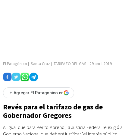
El Patagónico
|
Santa Cruz
|
TARIFAZO DEL GAS
-
29 abril 2019
+
Agregar El Patagonico en
Revés para el tarifazo de gas de
Gobernador Gregores
Al igual que para Perito Moreno, la Justicia Federal le exigió al
Gobierno Nacional que deberá justificar "el interés público