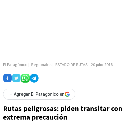
El Patagónico
|
Regionales
|
ESTADO DE RUTAS
-
20 julio 2018
+
Agregar El Patagonico en
Rutas peligrosas: piden transitar con
extrema precaución