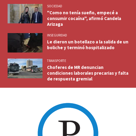
SOCIEDAD
"Como no tenía sueño, empecé a
consumir cocaína", afirmó Candela
Arizaga
INSEGURIDAD
Le dieron un botellazo a la salida de un
boliche y terminó hospitalizado
TRANSPORTE
Choferes de MR denuncian
condiciones laborales precarias y falta
de respuesta gremial