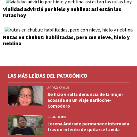
Vialidad advirtió por hielo y neblina: así están las
rutas hoy
Rutas en Chubut: habilitadas, pero con nieve, hielo y
neblina
LAS MÁS LEÍDAS DEL PATAGÓNICO
ACOSO SEXUAL
Se hizo viral la denuncia de la mujer
acosada en un viaje Bariloche-
Comodoro
INFANTICIDIO
Lorena Andrade permanece internada
tras un intento de quitarse la vida