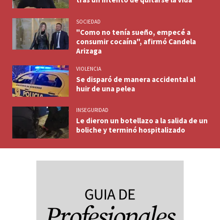
SOCIEDAD
"Como no tenía sueño, empecé a
consumir cocaína", afirmó Candela
Arizaga
VIOLENCIA
Se disparó de manera accidental al
huir de una pelea
INSEGURIDAD
Le dieron un botellazo a la salida de un
boliche y terminó hospitalizado