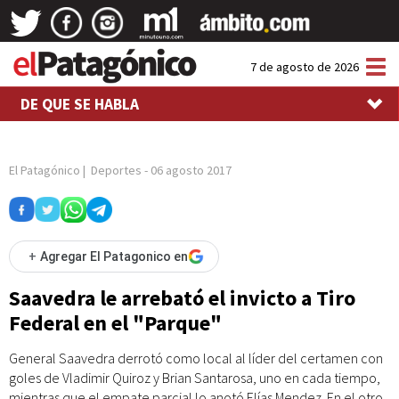
Tog
7 de agosto de 2026
nav
DE QUE SE HABLA
El Patagónico
|
Deportes
-
06 agosto 2017
+
Agregar El Patagonico en
Saavedra le arrebató el invicto a Tiro
Federal en el "Parque"
General Saavedra derrotó como local al líder del certamen con
goles de Vladimir Quiroz y Brian Santarosa, uno en cada tiempo,
mientras que el empate parcial lo anotó Elías Mendez. En el otro