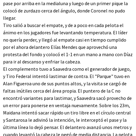
pase por arriba en la medialuna y luego de un primer pique la
colocó de zurdazo cerca del ángulo, donde Coronel no pudo
llegar.
Tiro salió a buscar el empate, y de a poco en cada pelota el
ánimo en los jugadores fue levantando temperatura. El líder
no quería perder, y llegó al empate casi en tiempo cumplido
por el ahora delantero Elías Mendes que aprovechó una
protesta del fondo y colocó el 1-1 en un mano a mano con Díaz
para ir al descanso y enfriar la cabeza.
El complemento tuvo a Saavedra como el generador de juego,
y Tiro Federal intentó lastimar de contra. El "Parque" tuvo en
Alan Figueroa uno de sus puntos altos, y la visita se cargó de
faltas inútiles cerca del área propia. El puntero de la C no
encontró variantes para lastimar, y Saavedra sacó provecho de
un error para ponerse en ventaja nuevamente. Sobre los 23m,
Maidana intentó sacar rápido un tiro libre en el círculo central
y Santarosa le adivinó la intención, le interceptó el pase y la
última línea lo dejó pensar. El delantero avanzó unos metros y
cuando levantó la cabeza le pegó de media distancia. La pelota