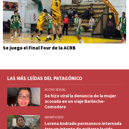
Se juega el Final Four de la ACRB
LAS MÁS LEÍDAS DEL PATAGÓNICO
ACOSO SEXUAL
Se hizo viral la denuncia de la mujer
acosada en un viaje Bariloche-
Comodoro
INFANTICIDIO
Lorena Andrade permanece internada
tras un intento de quitarse la vida