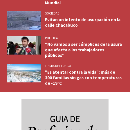
Mundial
SOCIEDAD
Evitan un intento de usurpación en la
calle Chacabuco
POLITICA
"No vamos a ser cómplices de la usura
que afecta a los trabajadores
públicos"
TIERRA DEL FUEGO
"Es atentar contra la vida": más de
300 familias sin gas con temperaturas
de -19°C