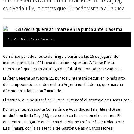
torneo Apertura A del fútbol local. El escolta CAI juega
con Rada Tilly, mientras que Huracán visitará a Laprida.
Foto: Club Atlético General Saavedra.
Con cinco partidos, este domingo a partir de las 15 se jugará, de
manera parcial, la 10ª fecha del torneo Apertura A “José Portu
Guerreiro”, que organiza la Liga de Fútbol de Comodoro Rivadavia.
El líder General Saavedra (21 puntos), intentará seguir en lo más alto
del campeonato, cuando reciba a Argentinos Diadema, que marcha
décimo en la tabla con 7 unidades.
El partido, que se jugará en El Parque, tendrá el arbitraje de Lucas Bres.
Por su parte, el escolta Comisión de Actividades Infantiles (19) se
medirá con Rada Tilly (18), que se ubica tercero en el certamen. El
encuentro, a jugarse en cancha del “Aurinegro” será controlado por
Luis Fimiani, con la asistencia de Gastón Cejas y Carlos Flores.