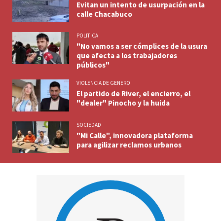
Evitan un intento de usurpación en la
calle Chacabuco
POLITICA
"No vamos a ser cómplices de la usura
que afecta a los trabajadores
públicos"
VIOLENCIA DE GENERO
El partido de River, el encierro, el
"dealer" Pinocho y la huida
SOCIEDAD
"Mi Calle", innovadora plataforma
para agilizar reclamos urbanos