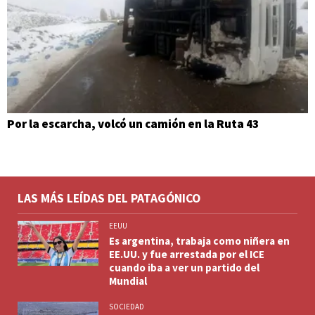
Por la escarcha, volcó un camión en la Ruta 43
LAS MÁS LEÍDAS DEL PATAGÓNICO
EEUU
Es argentina, trabaja como niñera en
EE.UU. y fue arrestada por el ICE
cuando iba a ver un partido del
Mundial
SOCIEDAD