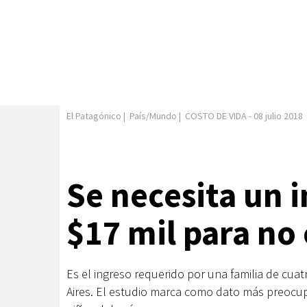
El Patagónico
|
País/Mundo
|
COSTO DE VIDA
-
08 julio 2018
Se necesita un i
$17 mil para no 
Es el ingreso requerido por una familia de cua
Aires. El estudio marca como dato más preocup