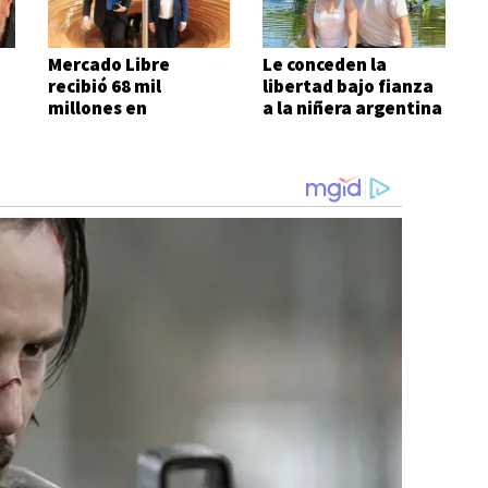
Mercado Libre
Le conceden la
recibió 68 mil
libertad bajo fianza
e
millones en
a la niñera argentina
subsidios del Estado
en seis meses