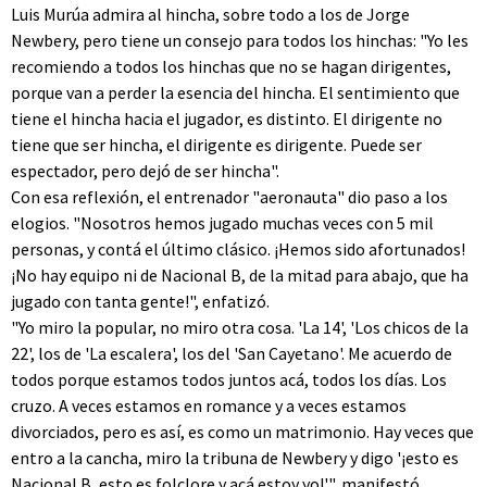
Luis Murúa admira al hincha, sobre todo a los de Jorge
Newbery, pero tiene un consejo para todos los hinchas: "Yo les
recomiendo a todos los hinchas que no se hagan dirigentes,
porque van a perder la esencia del hincha. El sentimiento que
tiene el hincha hacia el jugador, es distinto. El dirigente no
tiene que ser hincha, el dirigente es dirigente. Puede ser
espectador, pero dejó de ser hincha".
Con esa reflexión, el entrenador "aeronauta" dio paso a los
elogios. "Nosotros hemos jugado muchas veces con 5 mil
personas, y contá el último clásico. ¡Hemos sido afortunados!
¡No hay equipo ni de Nacional B, de la mitad para abajo, que ha
jugado con tanta gente!", enfatizó.
"Yo miro la popular, no miro otra cosa. 'La 14', 'Los chicos de la
22', los de 'La escalera', los del 'San Cayetano'. Me acuerdo de
todos porque estamos todos juntos acá, todos los días. Los
cruzo. A veces estamos en romance y a veces estamos
divorciados, pero es así, es como un matrimonio. Hay veces que
entro a la cancha, miro la tribuna de Newbery y digo '¡esto es
Nacional B, esto es folclore y acá estoy yo!'", manifestó.