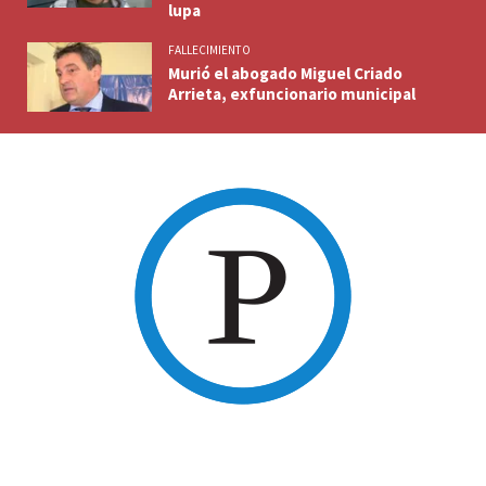
lupa
FALLECIMIENTO
Murió el abogado Miguel Criado
Arrieta, exfuncionario municipal