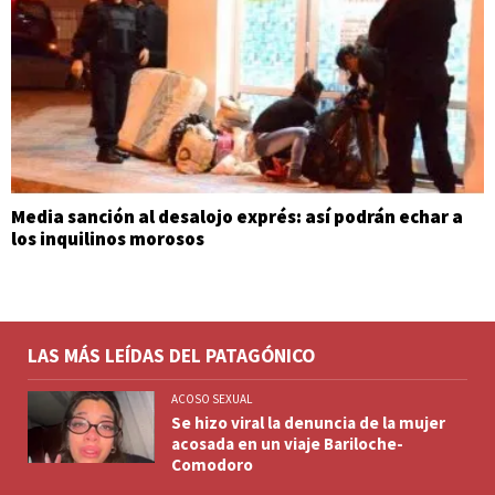
Media sanción al desalojo exprés: así podrán echar a
los inquilinos morosos
LAS MÁS LEÍDAS DEL PATAGÓNICO
ACOSO SEXUAL
Se hizo viral la denuncia de la mujer
acosada en un viaje Bariloche-
Comodoro