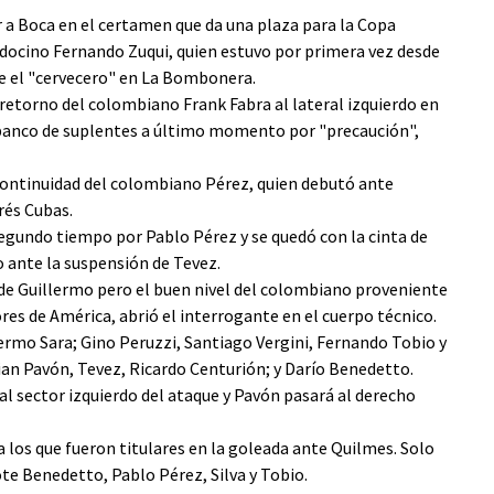
r a Boca en el certamen que da una plaza para la Copa
docino Fernando Zuqui, quien estuvo por primera vez desde
te el "cervecero" en La Bombonera.
l retorno del colombiano Frank Fabra al lateral izquierdo en
l banco de suplentes a último momento por "precaución",
continuidad del colombiano Pérez, quien debutó ante
rés Cubas.
 segundo tiempo por Pablo Pérez y se quedó con la cinta de
o ante la suspensión de Tevez.
 de Guillermo pero el buen nivel del colombiano proveniente
es de América, abrió el interrogante en el cuerpo técnico.
lermo Sara; Gino Peruzzi, Santiago Vergini, Fernando Tobio y
ian Pavón, Tevez, Ricardo Centurión; y Darío Benedetto.
al sector izquierdo del ataque y Pavón pasará al derecho
a los que fueron titulares en la goleada ante Quilmes. Solo
ote Benedetto, Pablo Pérez, Silva y Tobio.