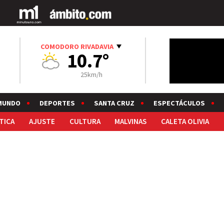
COMODORO RIVADAVIA
10.7°
25km/h
MUNDO
DEPORTES
SANTA CRUZ
ESPECTÁCULOS
TICA
AJUSTE
CULTURA
MALVINAS
CALETA OLIVIA