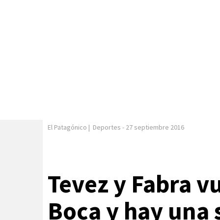
El Patagónico
|
Deportes
-
27 septiembre 2016
Tevez y Fabra 
Boca y hay una 