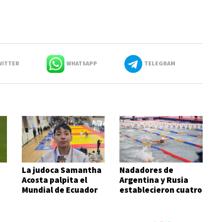
ITTER
WHATSAPP
TELEGRAM
La judoca Samantha
Nadadores de
Acosta palpita el
Argentina y Rusia
Mundial de Ecuador
establecieron cuatro
records