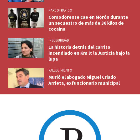
NARCOTRAFICO
Comodorense cae en Morón durante
un secuestro de más de 36 kilos de
cocaína
INSEGURIDAD
La historia detrás del carrito
incendiado en Km 8: la Justicia bajo la
lupa
FALLECIMIENTO
Murió el abogado Miguel Criado
Arrieta, exfuncionario municipal