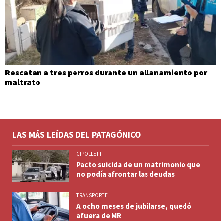
Rescatan a tres perros durante un allanamiento por
maltrato
LAS MÁS LEÍDAS DEL PATAGÓNICO
CIPOLLETTI
Pacto suicida de un matrimonio que
no podía afrontar las deudas
TRANSPORTE
A ocho meses de jubilarse, quedó
afuera de MR