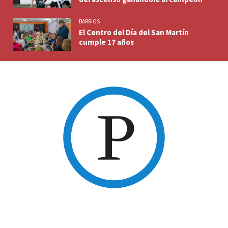
BARRIOS
El Centro del Día del San Martín
cumple 17 años