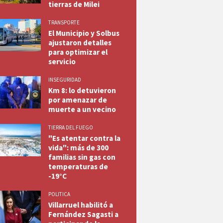
tierras de Milei
TRANSPORTE
El Municipio y Solbus
ajustaron detalles
para optimizar el
servicio
INSEGURIDAD
Km 8: lo detuvieron
por amenazar de
muerte a un vecino
TIERRA DEL FUEGO
"Es atentar contra la
vida": más de 300
familias sin gas con
temperaturas de
-19°C
POLITICA
Villarruel habilitó a
Fernández Sagasti a