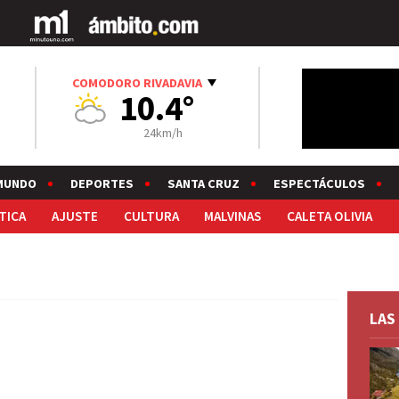
COMODORO RIVADAVIA
10.4°
24km/h
MUNDO
DEPORTES
SANTA CRUZ
ESPECTÁCULOS
TICA
AJUSTE
CULTURA
MALVINAS
CALETA OLIVIA
LAS