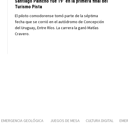
Santiago Paincho fue 19° en la primera final del
Turismo Pista
El piloto comodorense tomó parte de la séptima
fecha que se corrió en el autódromo de Concepción
del Uruguay, Entre Ríos. La carrera la ganó Matías
Cravero.
EMERGENCIA GEOLÓGICA
JUEGOS DE MESA
CULTURA DIGITAL
EMER