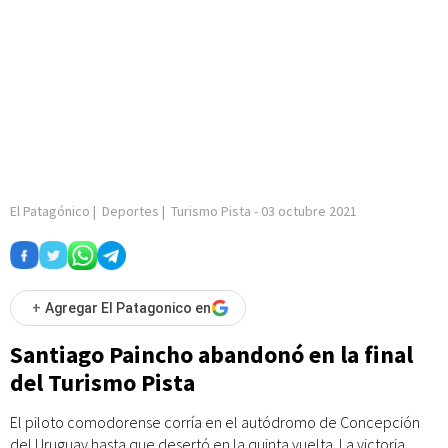
El Patagónico
|
Deportes
|
Turismo Pista
-
03 octubre 2021
+
Agregar El Patagonico en
Santiago Paincho abandonó en la final
del Turismo Pista
El piloto comodorense corría en el autódromo de Concepción
del Uruguay hasta que desertó en la quinta vuelta. La victoria