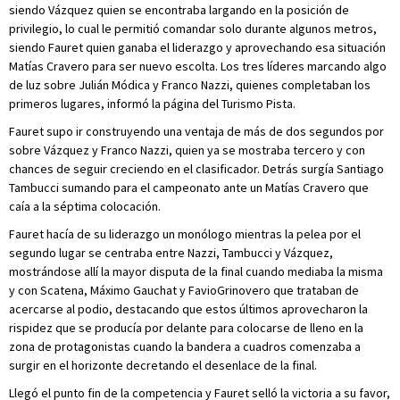
siendo Vázquez quien se encontraba largando en la posición de
privilegio, lo cual le permitió comandar solo durante algunos metros,
siendo Fauret quien ganaba el liderazgo y aprovechando esa situación
Matías Cravero para ser nuevo escolta. Los tres líderes marcando algo
de luz sobre Julián Módica y Franco Nazzi, quienes completaban los
primeros lugares, informó la página del Turismo Pista.
Fauret supo ir construyendo una ventaja de más de dos segundos por
sobre Vázquez y Franco Nazzi, quien ya se mostraba tercero y con
chances de seguir creciendo en el clasificador. Detrás surgía Santiago
Tambucci sumando para el campeonato ante un Matías Cravero que
caía a la séptima colocación.
Fauret hacía de su liderazgo un monólogo mientras la pelea por el
segundo lugar se centraba entre Nazzi, Tambucci y Vázquez,
mostrándose allí la mayor disputa de la final cuando mediaba la misma
y con Scatena, Máximo Gauchat y FavioGrinovero que trataban de
acercarse al podio, destacando que estos últimos aprovecharon la
rispidez que se producía por delante para colocarse de lleno en la
zona de protagonistas cuando la bandera a cuadros comenzaba a
surgir en el horizonte decretando el desenlace de la final.
Llegó el punto fin de la competencia y Fauret selló la victoria a su favor,