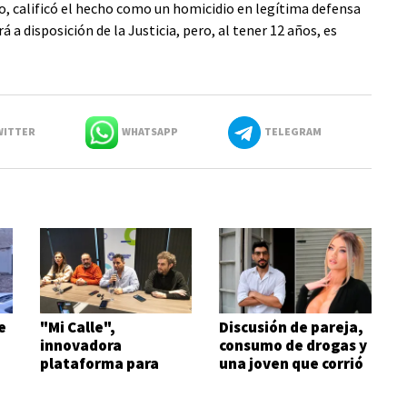
io, calificó el hecho como un homicidio en legítima defensa
 a disposición de la Justicia, pero, al tener 12 años, es
ITTER
WHATSAPP
TELEGRAM
e
"Mi Calle",
Discusión de pareja,
innovadora
consumo de drogas y
plataforma para
una joven que corrió
agilizar reclamos
semidesnuda
urbanos