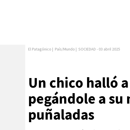
El Patagónico
|
País/Mundo
|
SOCIEDAD
-
03 abril 2025
Un chico halló a
pegándole a su 
puñaladas