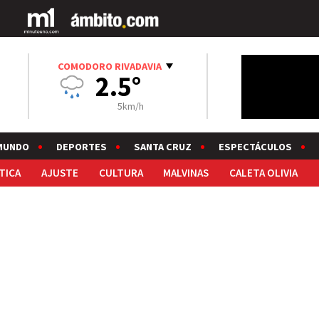
COMODORO RIVADAVIA
2.5°
5km/h
MUNDO
DEPORTES
SANTA CRUZ
ESPECTÁCULOS
TICA
AJUSTE
CULTURA
MALVINAS
CALETA OLIVIA