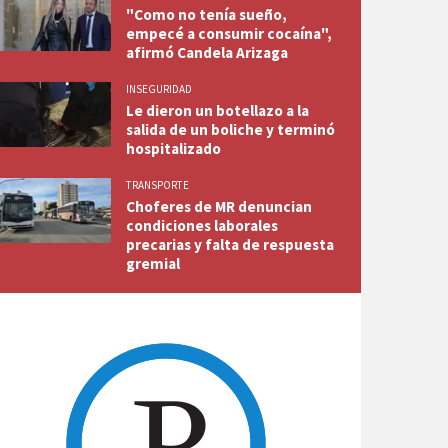
"Como no tenía sueño,
empecé a consumir cocaína",
afirmó Candela Arizaga
INSEGURIDAD
Le dieron un botellazo a la
salida de un boliche y terminó
hospitalizado
TRANSPORTE
Choferes de MR denuncian
condiciones laborales
precarias y falta de respuesta
gremial