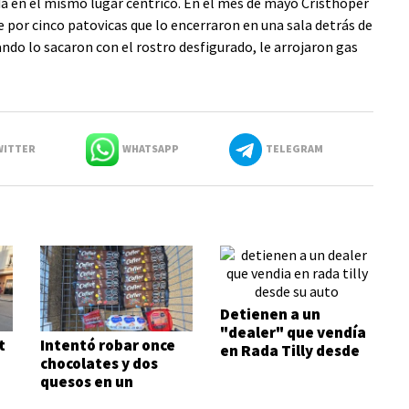
da en el mismo lugar céntrico. En el mes de mayo Cristhoper
 por cinco patovicas que lo encerraron en una sala detrás de
ando lo sacaron con el rostro desfigurado, le arrojaron gas
ITTER
WHATSAPP
TELEGRAM
Detienen a un
"dealer" que vendía
t
Intentó robar once
en Rada Tilly desde
chocolates y dos
su auto
quesos en un
supermercado