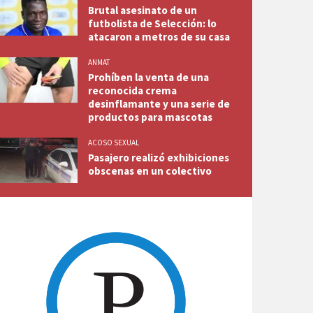
Brutal asesinato de un
futbolista de Selección: lo
atacaron a metros de su casa
ANMAT
Prohíben la venta de una
reconocida crema
desinflamante y una serie de
productos para mascotas
ACOSO SEXUAL
Pasajero realizó exhibiciones
obscenas en un colectivo