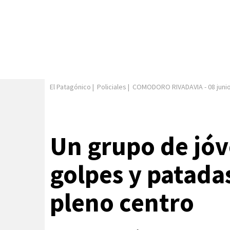
El Patagónico
|
Policiales
|
COMODORO RIVADAVIA
-
08 juni
Un grupo de jóv
golpes y patadas
pleno centro