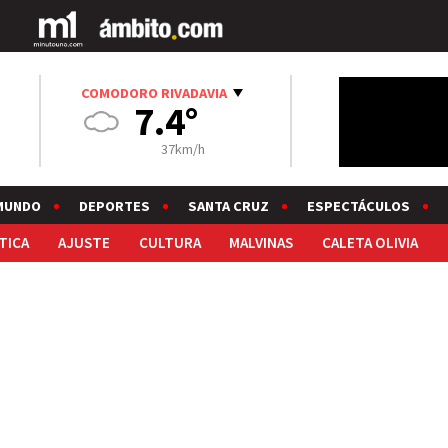
COMODORO RIVADAVIA
7.4°
37km/h
MUNDO
DEPORTES
SANTA CRUZ
ESPECTÁCULOS
TICA
AJUSTE
CULTURA
MALVINAS
CALETA OLIVIA