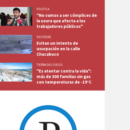
POLITICA
"No vamos a ser cómplices de
la usura que afecta a los
trabajadores públicos"
SOCIEDAD
Evitan un intento de
usurpación en la calle
Chacabuco
TIERRA DEL FUEGO
"Es atentar contra la vida":
más de 300 familias sin gas
con temperaturas de -19°C