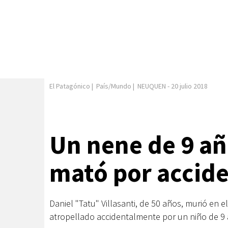
El Patagónico
|
País/Mundo
|
NEUQUEN
-
20 julio 2018
Un nene de 9 añ
mató por accid
Daniel "Tatu" Villasanti, de 50 años, murió en 
atropellado accidentalmente por un niño de 9 