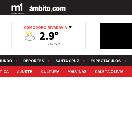
COMODORO RIVADAVIA
2.9°
24km/h
MUNDO
DEPORTES
SANTA CRUZ
ESPECTÁCULOS
TICA
AJUSTE
CULTURA
MALVINAS
CALETA OLIVIA