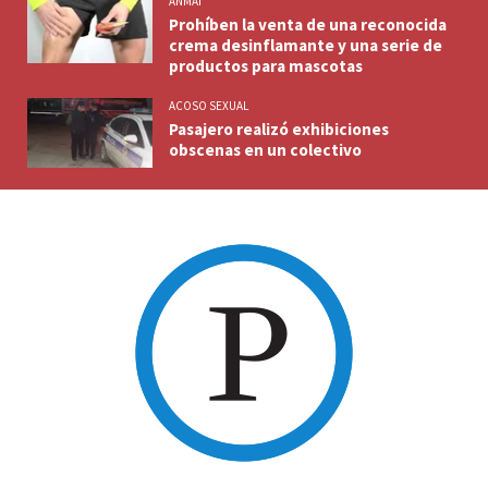
ANMAT
Prohíben la venta de una reconocida
crema desinflamante y una serie de
productos para mascotas
ACOSO SEXUAL
Pasajero realizó exhibiciones
obscenas en un colectivo