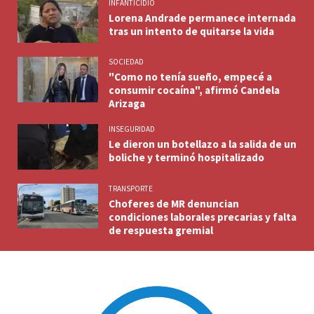
INFANTICIDIO
Lorena Andrade permanece internada
tras un intento de quitarse la vida
SOCIEDAD
"Como no tenía sueño, empecé a
consumir cocaína", afirmó Candela
Arizaga
INSEGURIDAD
Le dieron un botellazo a la salida de un
boliche y terminó hospitalizado
TRANSPORTE
Choferes de MR denuncian
condiciones laborales precarias y falta
de respuesta gremial