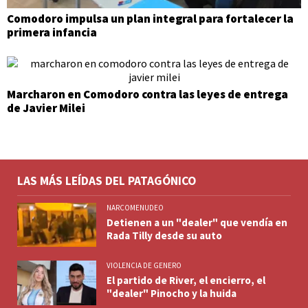
Comodoro impulsa un plan integral para fortalecer la
primera infancia
Marcharon en Comodoro contra las leyes de entrega
de Javier Milei
LAS MÁS LEÍDAS DEL PATAGÓNICO
NARCOMENUDEO
Detienen a un "dealer" que vendía en
Rada Tilly desde su auto
VIOLENCIA DE GENERO
El partido de River, el encierro, el
"dealer" Pinocho y la huida