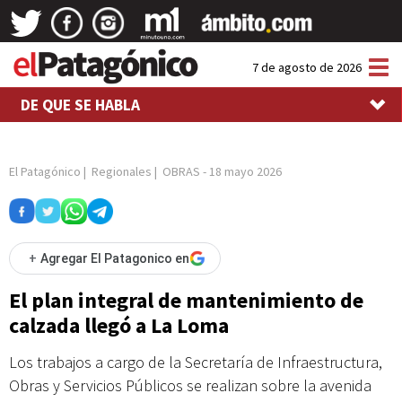
Tog
7 de agosto de 2026
nav
DE QUE SE HABLA
El Patagónico
|
Regionales
|
OBRAS
-
18 mayo 2026
+
Agregar El Patagonico en
El plan integral de mantenimiento de
calzada llegó a La Loma
Los trabajos a cargo de la Secretaría de Infraestructura,
Obras y Servicios Públicos se realizan sobre la avenida