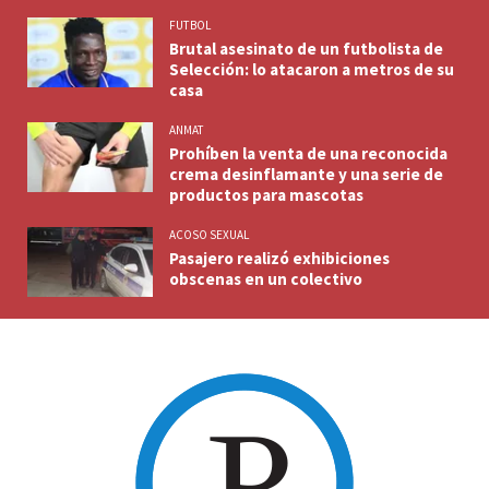
FUTBOL
Brutal asesinato de un futbolista de
Selección: lo atacaron a metros de su
casa
ANMAT
Prohíben la venta de una reconocida
crema desinflamante y una serie de
productos para mascotas
ACOSO SEXUAL
Pasajero realizó exhibiciones
obscenas en un colectivo